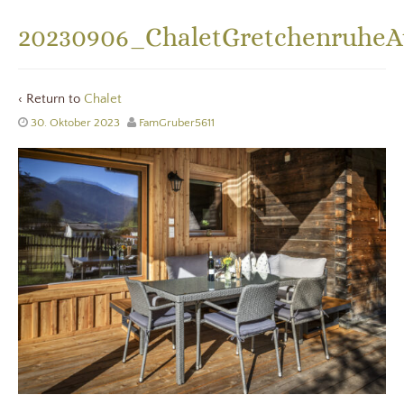
20230906_ChaletGretchenruheA
‹ Return to
Chalet
30. Oktober 2023
FamGruber5611