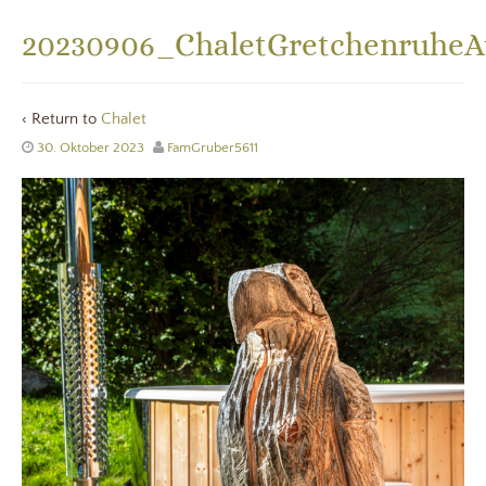
20230906_ChaletGretchenruheA
‹ Return to
Chalet
30. Oktober 2023
FamGruber5611