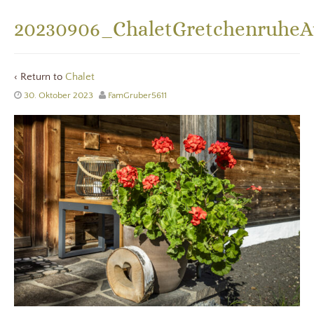
20230906_ChaletGretchenruheA
‹ Return to
Chalet
30. Oktober 2023
FamGruber5611