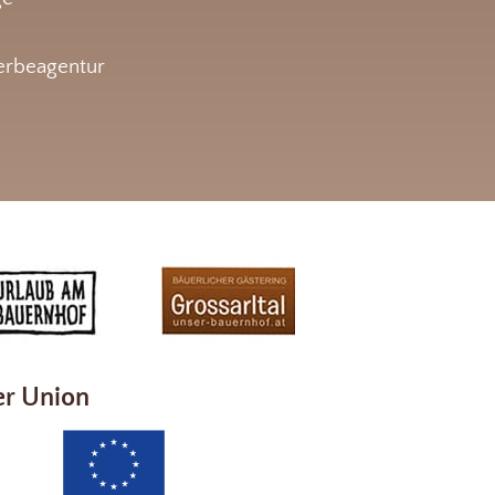
rbeagentur
er Union