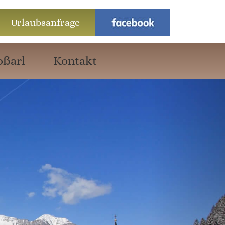
Urlaubsanfrage
oßarl
Kontakt