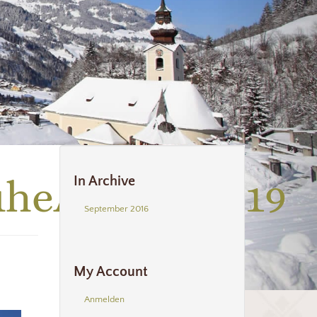
uheAussen_019
In Archive
September 2016
My Account
Anmelden