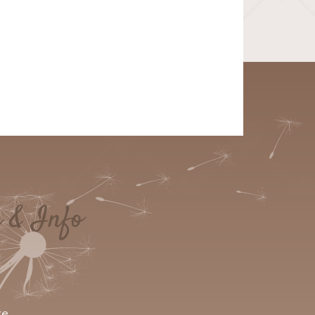
e & Info
ge