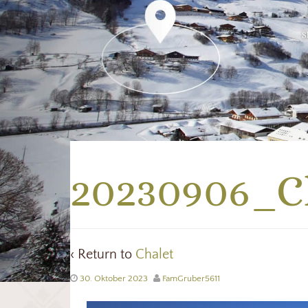
20230906_C
‹ Return to
Chalet
30. Oktober 2023
FamGruber5611