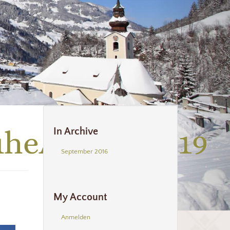
uheAussen_019
In Archive
September 2016
My Account
Anmelden