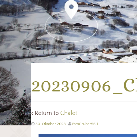
20230906_C
‹ Return to
Chalet
30. Oktober 2023
FamGruber5611