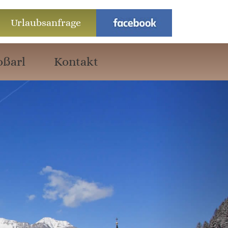
Urlaubsanfrage
oßarl
Kontakt