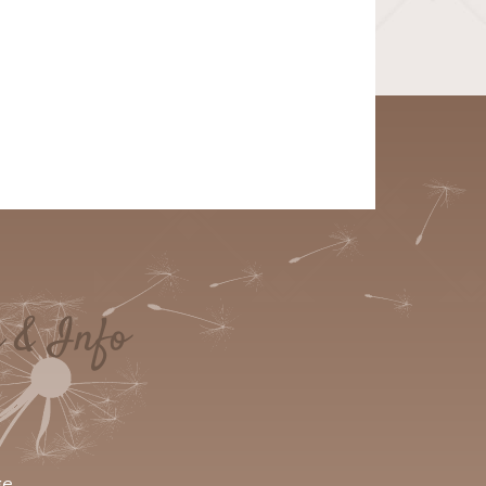
e & Info
ge