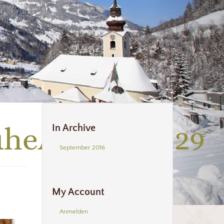
uheAussen_029
In Archive
September 2016
My Account
Anmelden