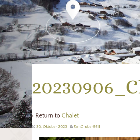
20230906_C
‹ Return to
Chalet
30. Oktober 2023
FamGruber5611