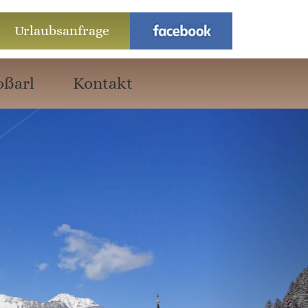
Urlaubsanfrage
oßarl
Kontakt