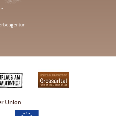
ge
rbeagentur
er Union