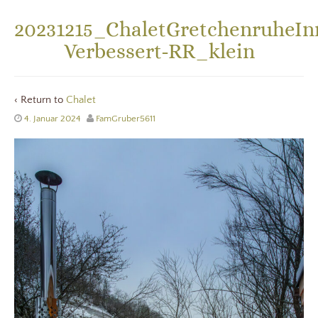
20231215_ChaletGretchenruheI
Verbessert-RR_klein
‹ Return to
Chalet
4. Januar 2024
FamGruber5611