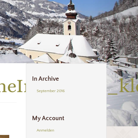
heInnen_011_kl
In Archive
September 2016
My Account
Anmelden