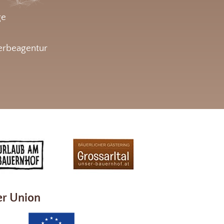
ge
rbeagentur
er Union