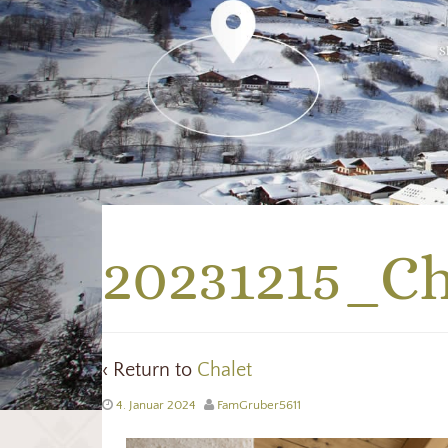
20231215_Ch
‹ Return to
Chalet
4. Januar 2024
FamGruber5611