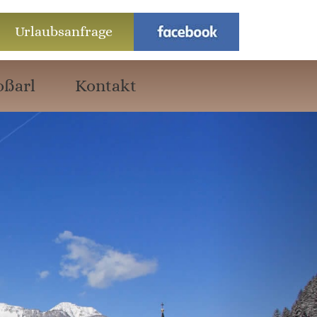
Urlaubsanfrage
oßarl
Kontakt