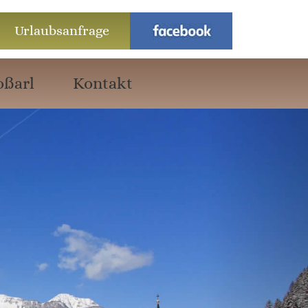
Urlaubsanfrage
oßarl
Kontakt