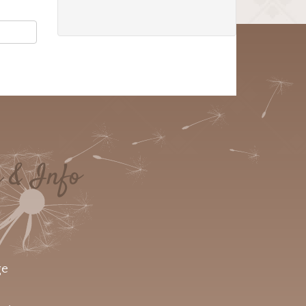
e & Info
ge