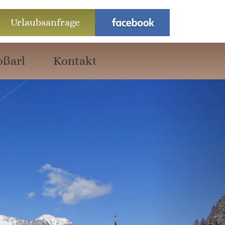
Urlaubsanfrage
oßarl
Kontakt