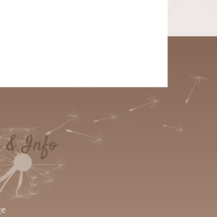
e & Info
ge