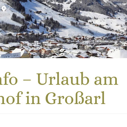
nfo – Urlaub am
of in Großarl