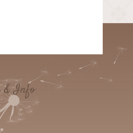
e & Info
ge