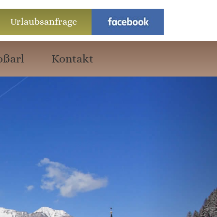
Urlaubsanfrage
oßarl
Kontakt