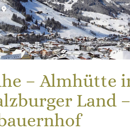
he – Almhütte i
alzburger Land 
tbauernhof