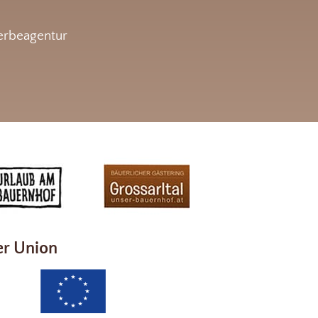
rbeagentur
er Union