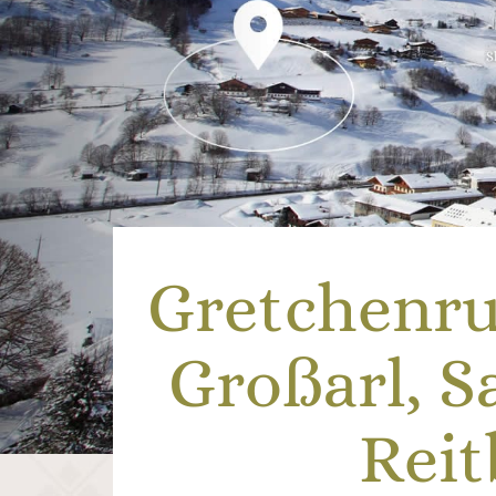
Gretchenru
Großarl, S
Rei