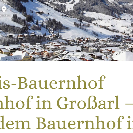
is-Bauernhof
hof in Großarl 
 dem Bauernhof 