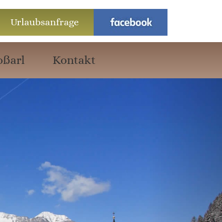
Urlaubsanfrage
oßarl
Kontakt