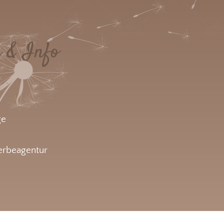
e & Info
ge
rbeagentur