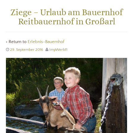
Ziege – Urlaub am Bauernhof
Reitbauernhof in Großarl
‹ Return to
Erlebnis-Bauernhof
29. September 2016
ImpWerb11