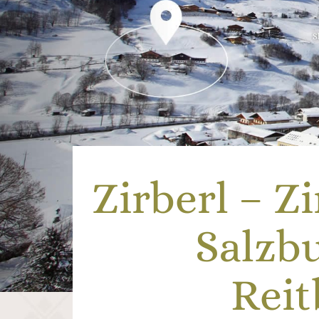
Zirberl – Z
Salzb
Rei