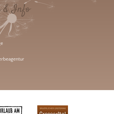
e & Info
ge
rbeagentur