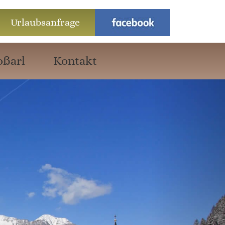
Urlaubsanfrage
oßarl
Kontakt