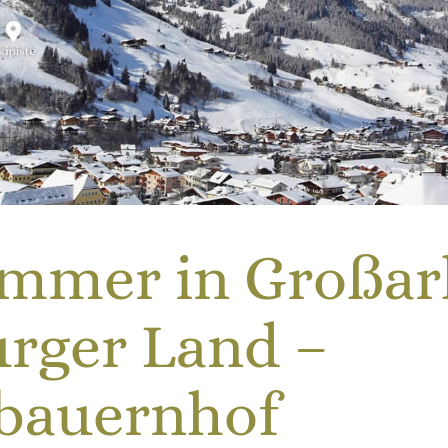
immer in Großarl
urger Land –
tbauernhof